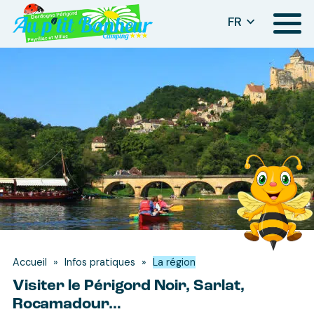
Panneau de gestion des cookies
FR
Menu
Accueil
»
Infos pratiques
»
La région
Visiter le Périgord Noir, Sarlat,
Rocamadour…