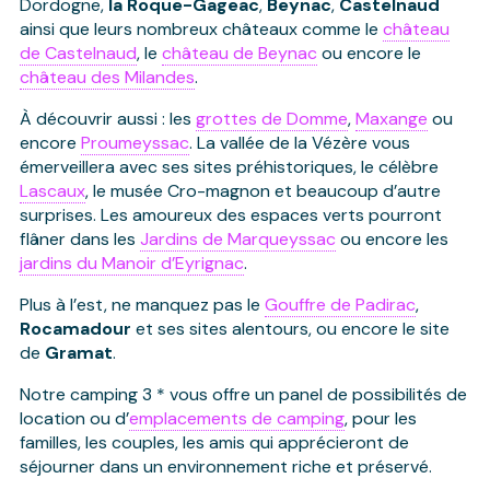
Dordogne,
la Roque-Gageac
,
Beynac
,
Castelnaud
ainsi que leurs nombreux châteaux comme le
château
de Castelnaud
, le
château de Beynac
ou encore le
château des Milandes
.
À découvrir aussi : les
grottes de Domme
,
Maxange
ou
encore
Proumeyssac
. La vallée de la Vézère vous
émerveillera avec ses sites préhistoriques, le célèbre
Lascaux
, le musée Cro-magnon et beaucoup d’autre
surprises. Les amoureux des espaces verts pourront
flâner dans les
Jardins de Marqueyssac
ou encore les
jardins du Manoir d’Eyrignac
.
Plus à l’est, ne manquez pas le
Gouffre de Padirac
,
Rocamadour
et ses sites alentours, ou encore le site
de
Gramat
.
Notre camping 3 * vous offre un panel de possibilités de
location ou d’
emplacements de camping
, pour les
familles, les couples, les amis qui apprécieront de
séjourner dans un environnement riche et préservé.