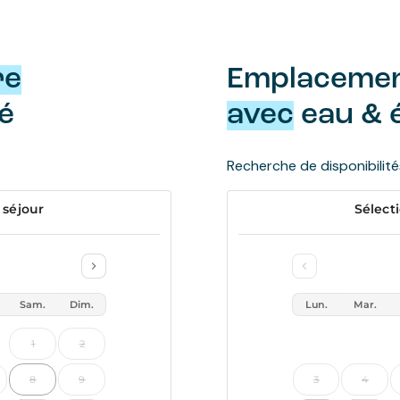
re
Emplaceme
té
avec
eau & é
Recherche de disponibilités 