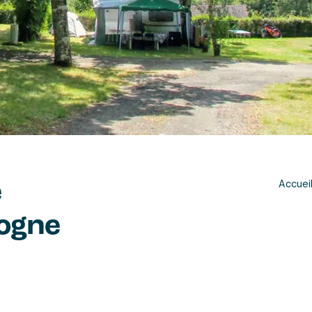
Accuei
e
ogne