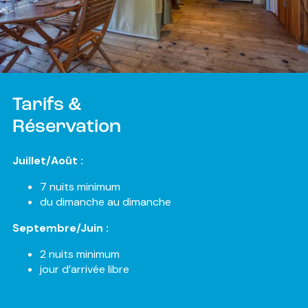
Tarifs &
Réservation
Juillet/Août :
7 nuits minimum
du dimanche au dimanche
Septembre/Juin :
2 nuits minimum
jour d’arrivée libre