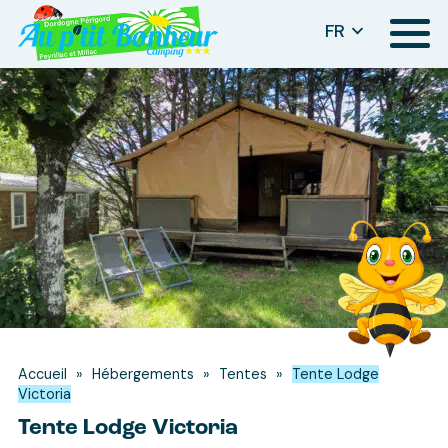
Panneau de gestion des cookies
FR
Menu
Accueil
»
Hébergements
»
Tentes
»
Tente Lodge
Victoria
Tente Lodge Victoria