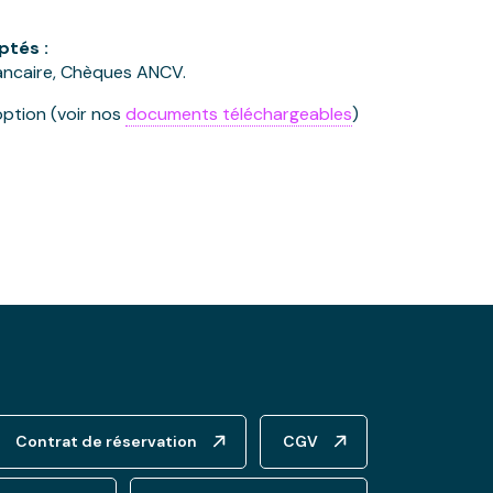
tés :
ancaire, Chèques ANCV.
ption (voir nos
documents téléchargeables
)
Contrat de réservation
CGV