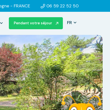
dogne
- FRANCE
06 59 22 52 50
FR
Pendant votre séjour