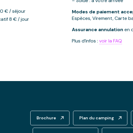
– Solde : à votre arrivée
0 € / séjour
Modes de paiement accep
Espèces, Virement, Carte b
atif 8 € / jour
Assurance annulation
en o
Plus d’infos :
voir la FAQ
Brochure
Plan du camping