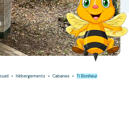
cueil
»
Hébergements
»
Cabanes
»
Ti Bonheur